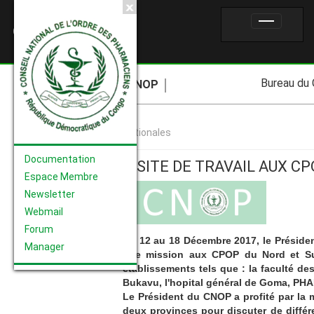
CNOP
Bureau du CNOP
CNOP
Nationales
Documentation
VISITE DE TRAVAIL AUX CP
Espace Membre
Newsletter
Webmail
Forum
Du 12 au 18 Décembre 2017, le Préside
Manager
une mission aux CPOP du Nord et Sud-
établissements tels que : la faculté de
Bukavu, l'hopital général de Goma, P
Le Président du CNOP a profité par la
deux provinces pour discuter de différ