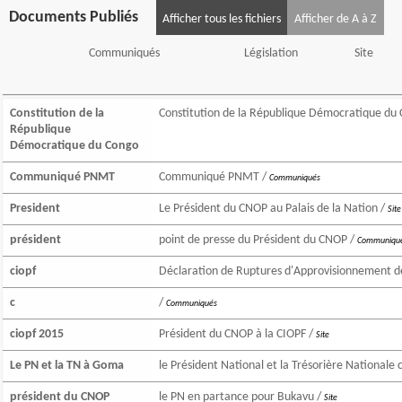
Documents Publiés
Afficher tous les fichiers
Afficher de A à Z
Communiqués
Législation
Site
Constitution de la
Constitution de la République Démocratique du
République
Démocratique du Congo
Communiqué PNMT
Communiqué PNMT /
Communiqués
President
Le Président du CNOP au Palais de la Nation /
Site
président
point de presse du Président du CNOP /
Communiqu
ciopf
Déclaration de Ruptures d'Approvisionnement de
c
/
Communiqués
ciopf 2015
Président du CNOP à la CIOPF /
Site
Le PN et la TN à Goma
le Président National et la Trésorière Nationale
président du CNOP
le PN en partance pour Bukavu /
Site